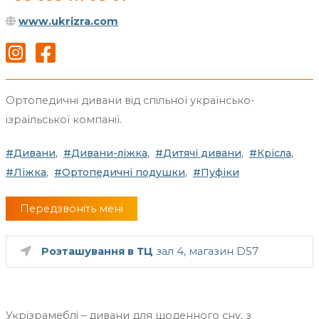
www.ukrizra.com
Ортопедичні дивани від спільної українсько-
ізраїльської компанії.
Дивани
Дивани-ліжка
Дитячі дивани
Крісла
Ліжка
Ортопедичні подушки
Пуфіки
Передзвоніть мені
Розташування в ТЦ
зал 4, магазин D57
Укрізрамеблі – дивани для щоденного сну, з