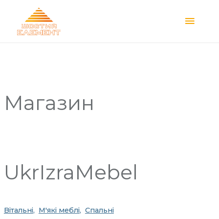
Main
Menu
Магазин
UkrIzraMebel
Вітальні
М'які меблі
Спальні