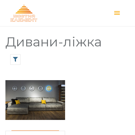
Main
Menu
Дивани-ліжка