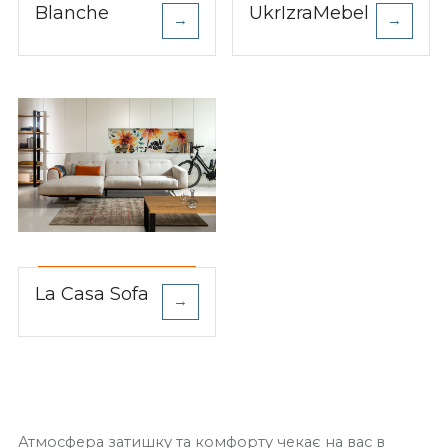
Blanche
UkrIzraMebel
→
→
La Casa Sofa
→
Атмосфера затишку та комфорту чекає на вас в