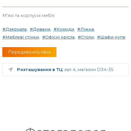
М’які та корпусні меблі
Дзеркала
Дивани
Комоди
Ліжка
Меблеві стінки
Офісні крісла
Столи
Шафи-купе
Передзвоніть мені
Розташування в ТЦ
зал 4, магазин D34-35