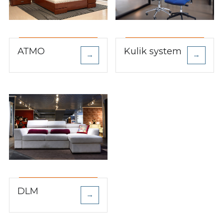
АТМО
Kulik system
→
→
DLM
→