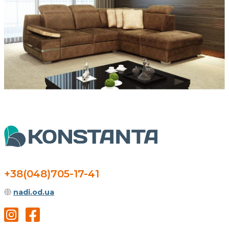
+38(048)705-17-41
nadi.od.ua