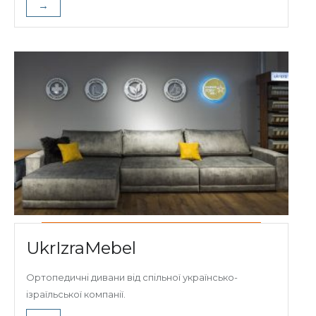
→
UkrIzraMebel
Ортопедичні дивани від спільної українсько-
ізраїльської компанії.