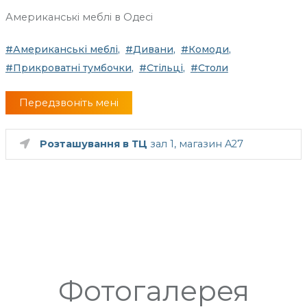
Американські меблі в Одесі
Американські меблі
Дивани
Комоди
Прикроватні тумбочки
Стільці
Столи
Передзвоніть мені
Розташування в ТЦ
зал 1, магазин A27
Фотогалерея