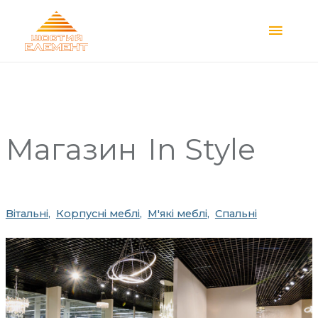
Main
Menu
Магазин
In Style
Вітальні
Корпусні меблі
М'які меблі
Спальні