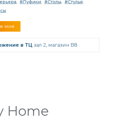
ерьера
Пуфики
Столы
Стулья
асы
е мне
ожение в ТЦ
зал 2, магазин B8
y Home