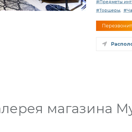
Предметы инт
Торшеры
Ч
Перезвонит
Распол
алерея магазина M