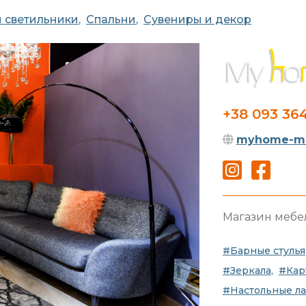
 светильники
Спальни
Сувениры и декор
+38 093 36
myhome-me
Магазин мебе
Барные стулья
Зеркала
Кар
Настольные л