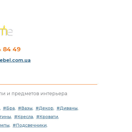
4 84 49
bel.com.ua
ли и предметов интерьера
Бра
Вазы
Декор
Диваны
тины
Кресла
Кровати
ампы
Подсвечники