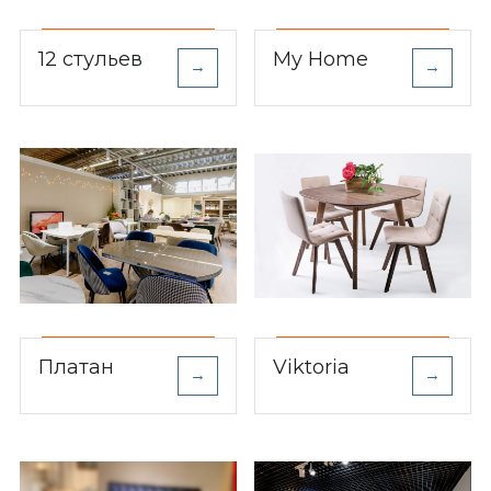
12 стульев
My Home
→
→
Платан
Viktoria
→
→