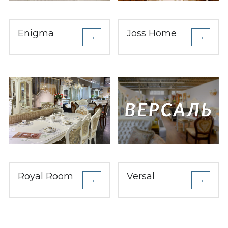
Enigma
Joss Home
→
→
Royal Room
Versal
→
→