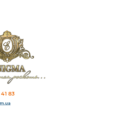
 41 83
m.ua