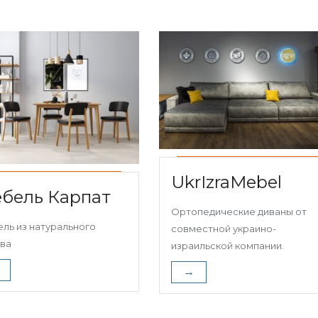
UkrIzraMebel
бель Карпат
Ортопедические диваны от
ль из натурального
совместной украино-
ва
израильской компании.
→