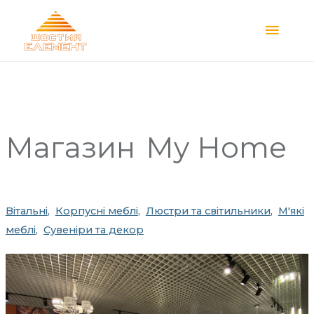
Main
Menu
Магазин
My Home
Вітальні
Корпусні меблі
Люстри та світильники
М'які
меблі
Сувеніри та декор