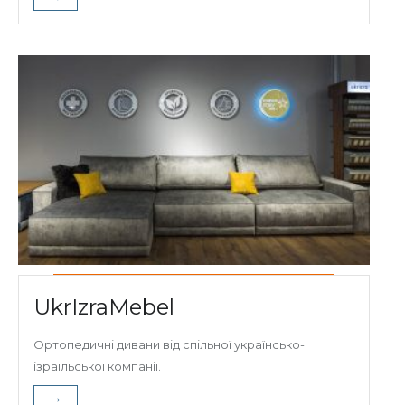
UkrIzraMebel
Ортопедичні дивани від спільної українсько-
ізраїльської компанії.
→