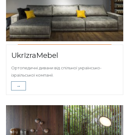
UkrIzraMebel
Ортопедичні дивани від спільної українсько-
ізраїльської компанії.
→