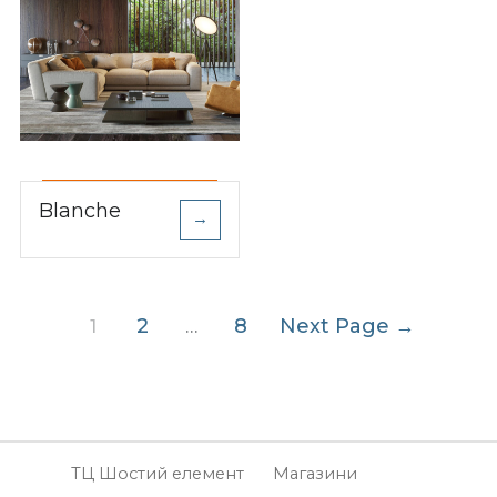
Blanche
→
Пагінація
2
8
Next Page
→
1
…
записів
ТЦ Шостий елемент
Магазини