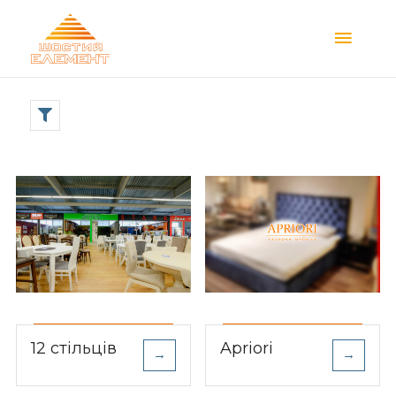
Main
Menu
12 стільців
Apriori
→
→