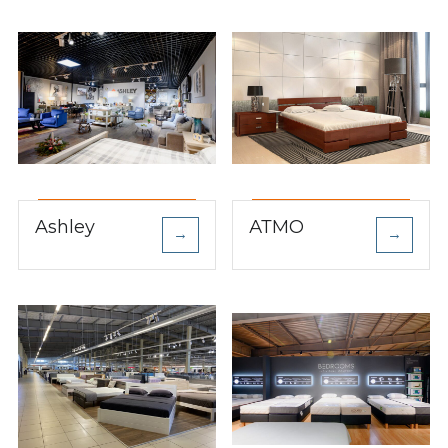
Ashley
АТМО
→
→