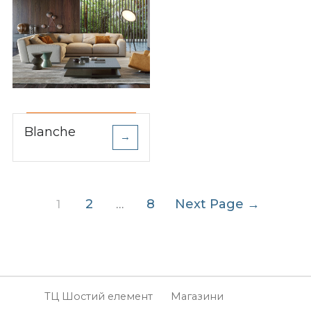
Blanche
→
Пагінація
2
8
Next Page
→
1
…
записів
ТЦ Шостий елемент
Магазини