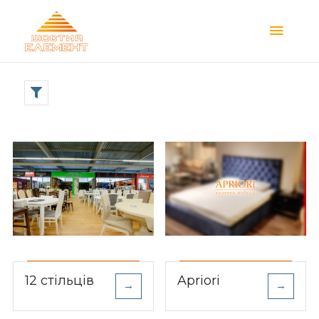
Main
Menu
12 стільців
Apriori
→
→