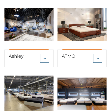
Ashley
АТМО
→
→