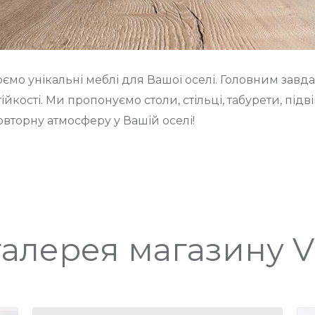
мо унікальні меблі для Вашої оселі. Головним зав
ійкості. Ми пропонуємо столи, стільці, табурети, підв
овторну атмосферу у Вашій оселі!
алерея магазину Vi