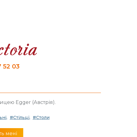
 52 03
ницею Egger (Австрія).
ьні
Стільці
Столи
ть мені