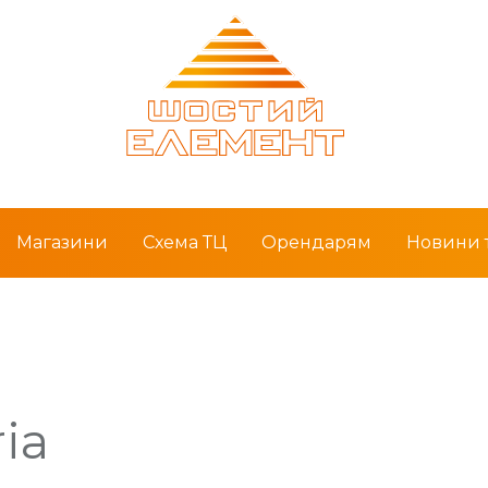
Магазини
Схема ТЦ
Орендарям
Новини т
ria