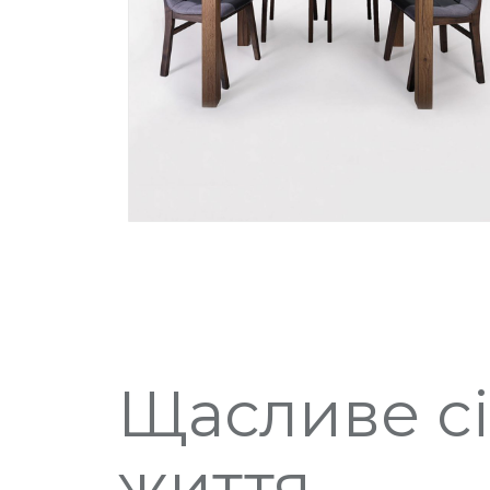
Щасливе с
життя