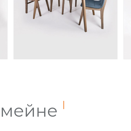
імейне