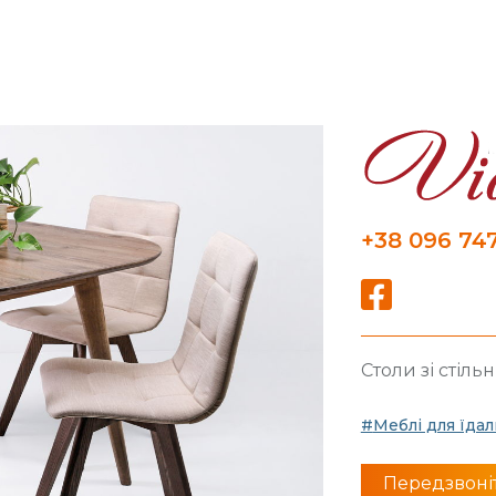
+38 096 747
Столи зі стіль
Меблі для їдал
Передзвоні