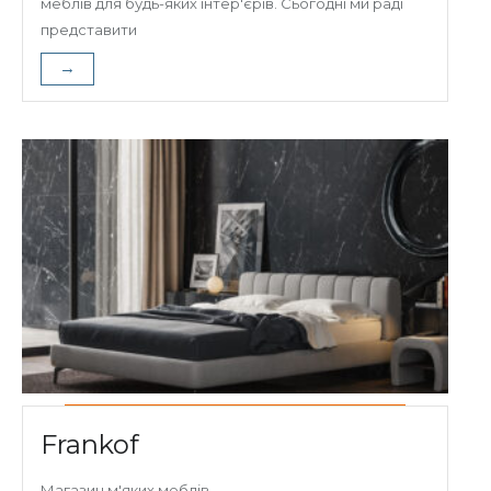
меблів для будь-яких інтер'єрів. Сьогодні ми раді
представити
→
Frankof
Магазин м'яких меблів