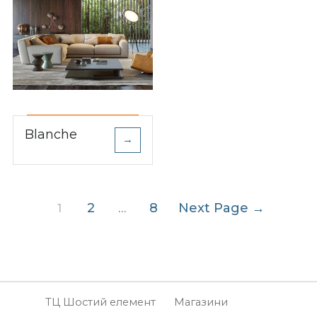
Blanche
→
Пагінація
2
8
Next Page
→
1
…
записів
ТЦ Шостий елемент
Магазини