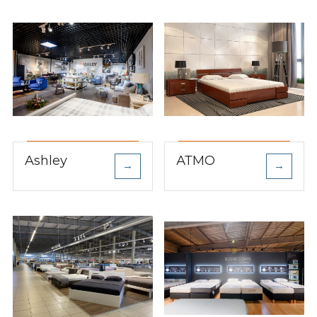
Ashley
АТМО
→
→