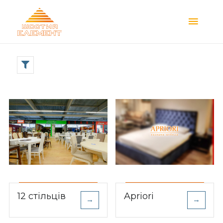
Main
Menu
12 стільців
Apriori
→
→