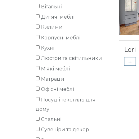
Вітальні
Дитячі меблі
Килими
Корпусні меблі
Кухні
Lori
Люстри та світильники
→
М'які меблі
Матраци
Офісні меблі
Посуд і текстиль для
дому
Спальні
Сувеніри та декор