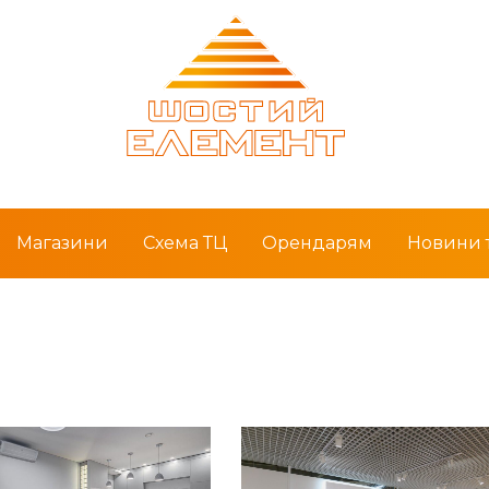
Магазини
Схема ТЦ
Орендарям
Новини т