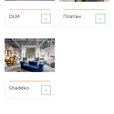
DLM
Платан
→
→
Shadeko
→