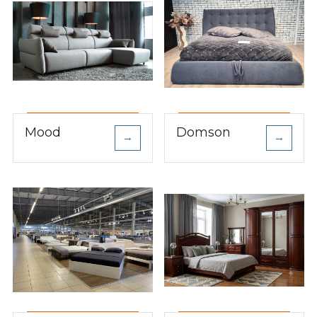
Mood
Domson
→
→