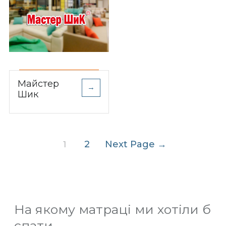
Майстер
→
Шик
Пагінація
2
Next Page
→
1
записів
На якому матраці ми хотіли б
спати