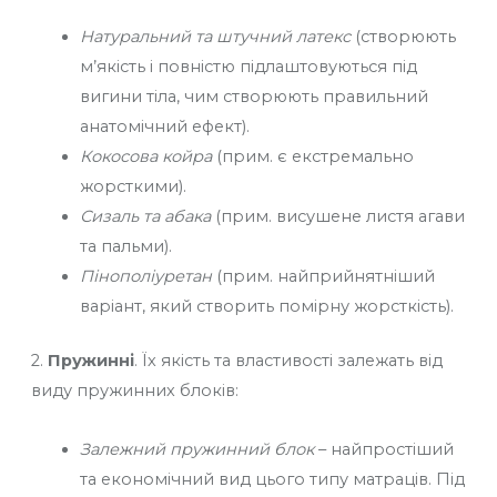
Натуральний та штучний латекс
(створюють
м’якість і повністю підлаштовуються під
вигини тіла, чим створюють правильний
анатомічний ефект).
Кокосова койра
(прим. є екстремально
жорсткими).
Сизаль та абака
(прим. висушене листя агави
та пальми).
Пінополіуретан
(прим. найприйнятніший
варіант, який створить помірну жорсткість).
2.
Пружинні
. Їх якість та властивості залежать від
виду пружинних блоків:
Залежний пружинний блок
– найпростіший
та економічний вид цього типу матраців. Під