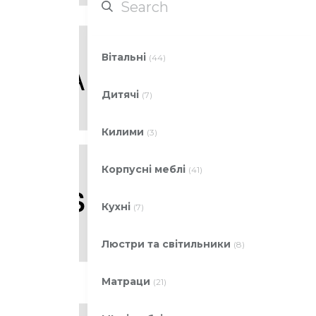
Вітальні
(44)
Дитячі
(7)
Килими
(3)
Корпусні меблі
(41)
Кухні
(7)
Люстри та світильники
(8)
Матраци
(21)