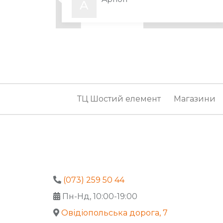
A
Ashley
A
Bedrooms
B
ТЦ Шостий елемент
Магазини
Bis-M
B
Bis-M
B
Blanche
B
(073) 259 50 44
Пн-Нд, 10:00-19:00
Blest
B
Овідіопольська дорога, 7