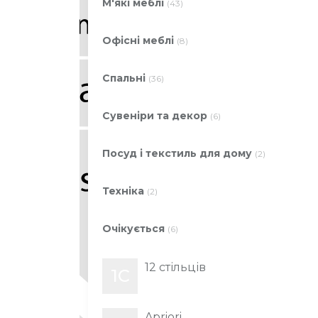
М'які меблі
(43)
Офісні меблі
(8)
Спальні
(36)
Сувеніри та декор
(6)
Посуд і текстиль для дому
(2)
Техніка
(2)
Очікується
(6)
12 стільців
1С
Apriori